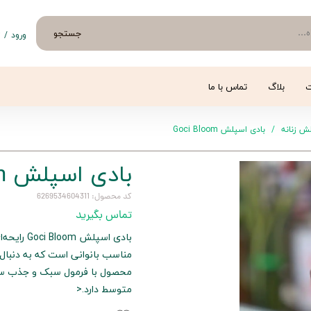
جستجو
ورود
/
ث
حساب 
تغییر
ت
بلاگ
تماس با ما
سفار
ش زنانه
بادی اسپلش Goci Bloom
خروج 
بادی اسپلش Goci Bloom
کد محصول: 6269534604311
تماس بگیرید
بادی اسپل
مناسب بانوانی است که به دنبال 
محصول با فرمول سبک و جذب سری
متوسط دارد.<