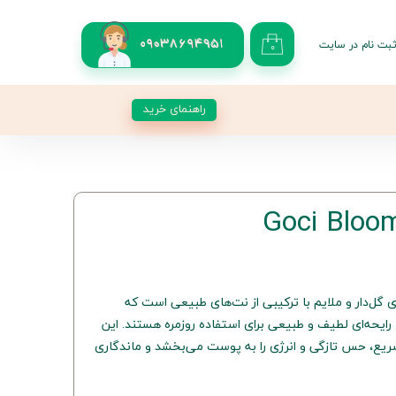
بت نام در سایت
09038694951
۰
کاربری من
 گذر واژه
راهنمای خرید
شات
از حساب کاربری
ش Goci Bloom رایحه‌ای گل‌دار و ملایم با ترکیبی از نت‌های طبیعی است که
رایحه‌ای لطیف و طبیعی برای استفاده روزمره هستند. این
ع، حس تازگی و انرژی را به پوست می‌بخشد و ماندگاری