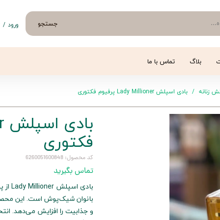
جستجو
ورود
/
ث
حساب 
تغییر
ت
بلاگ
تماس با ما
سفار
ش زنانه
بادی اسپلش Lady Millioner پرفیوم فکتوری
خروج 
فکتوری
کد محصول: 6260051600848
تماس بگیرید
بادی ا
بانوان شیک‌پوش است. این محصول
و جذابیت را افزایش می‌دهد. انتخ