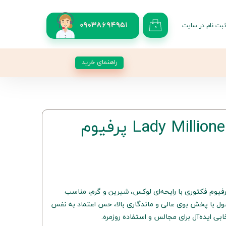
بت نام در سایت
09038694951
۰
کاربری من
 گذر واژه
راهنمای خرید
شات
از حساب کاربری
بادی اسپلش Lady Millioner پرفیوم
سپلش Lady Millioner از پرفیوم فکتوری با رایحه‌ای لوکس، شیرین و گرم، مناسب
 با پخش بوی عالی و ماندگاری بالا، حس اعتماد به نفس
ابی ایده‌آل برای مجالس و استفاده روزمره.