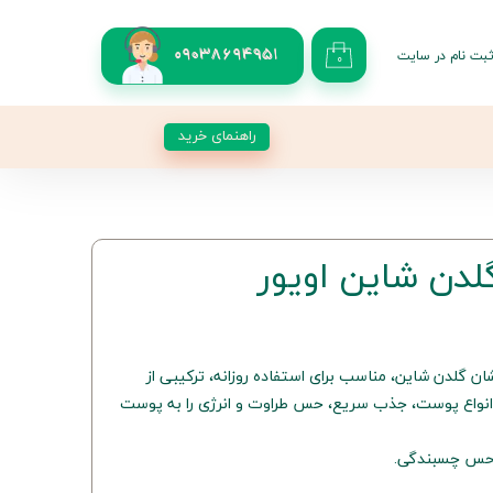
بت نام در سایت
09038694951
۰
کاربری من
 گذر واژه
راهنمای خرید
شات
از حساب کاربری
دن شاین اويور
ن گلدن شاین، مناسب برای استفاده روزانه، ترکیبی از
نواع پوست، جذب سریع، حس طراوت و انرژی را به پوست
 حس چسبندگی.