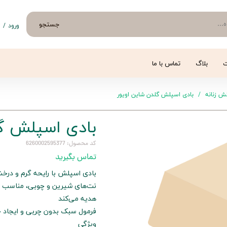
جستجو
ورود
/
ث
حساب 
تغییر
ت
بلاگ
تماس با ما
سفار
ش زنانه
بادی اسپلش گلدن شاین اويور
خروج 
بادی اسپلش گل
کد محصول: 6260002595377
تماس بگیرید
بادی اسپلش با رایحه گرم و درخشا
نت‌های شیرین و چوبی، مناسب ا
هدیه می‌کند
فرمول سبک بدون چربی و ایجاد
ویژگی