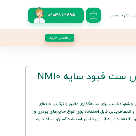
بت نام در سایت
09038694951
۰
کاربری من
 گذر واژه
راهنمای خرید
شات
از حساب کاربری
 ست فیود سایه NM10
صوص آرایش چشم، مناسب برای سایه‌گذاری دقیق و ترکیب حرفه‌ای
و انعطاف‌پذیر، قابل استفاده برای انواع سایه‌های پودری و
 علاقه‌مندان به آرایش دقیق. استفاده آسان، ایجاد جلوه