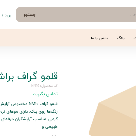
جستجو
ورود
/
ث
حساب 
تغییر
ت
بلاگ
تماس با ما
سفار
خروج 
قلمو گراف براش
کد محصول: NM10
تماس بگیرید
قلمو گراف NM10 مخ
رنگ‌ها روی پلک. دارای موهای نرم 
کرمی. مناسب آرایشگران حرفه‌ای و
طبیعی و