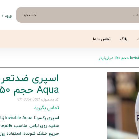
جستجو
ورود
/
ث
حساب 
تغییر
ت
بلاگ
تماس با ما
سفار
خروج 
Aqua حجم 150 میلی‌لیتر
کد محصول: 8711600410367
تماس بگیرید
اسپری
سفید روی لباس. مناسب خانم‌های
سریع خشک شونده، استفاده روزان