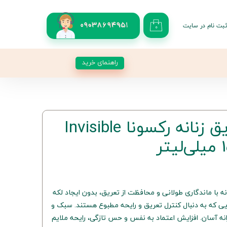
بت نام در سایت
09038694951
۰
کاربری من
 گذر واژه
راهنمای خرید
شات
از حساب کاربری
اسپری ضدتعریق زنانه رکسونا Invisible
 رکسونا Invisible Aqua زنانه با ماندگاری طولانی و محافظت از تعریق، بدون ایجاد لکه
ی که به دنبال کنترل تعریق و رایحه مطبوع هستند. سبک و
ه آسان. افزایش اعتماد به نفس و حس تازگی، رایحه ملایم