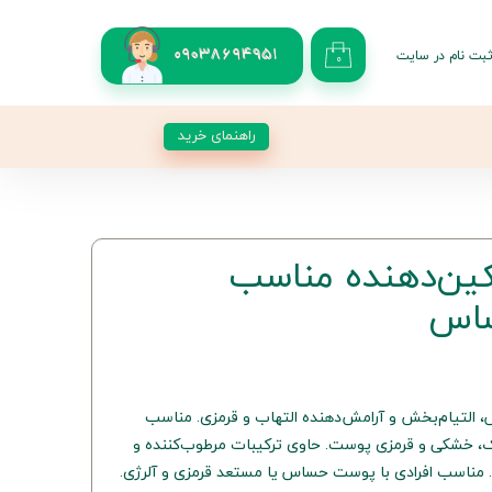
بت نام در سایت
09038694951
۰
کاربری من
 گذر واژه
راهنمای خرید
شات
از حساب کاربری
کین‌دهنده مناسب
ساس
 التیام‌بخش و آرامش‌دهنده التهاب و قرمزی. مناسب
ک، خشکی و قرمزی پوست. حاوی ترکیبات مرطوب‌کننده و
مناسب افرادی با پوست حساس یا مستعد قرمزی و آلرژی.