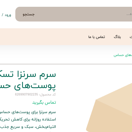
جستجو
ورود
/
ث
حساب 
تغییر
ت
بلاگ
تماس با ما
سفار
‌های حساس
خروج 
سرم سرنزا تس
پوست‌های ح
کد محصول: 6269907902235
تماس بگیرید
سرم سرنزا برای پوست‌های حساس،
استفاده روزانه برای کاهش تحری
التیام‌بخش، سبک و سریع جذب. 