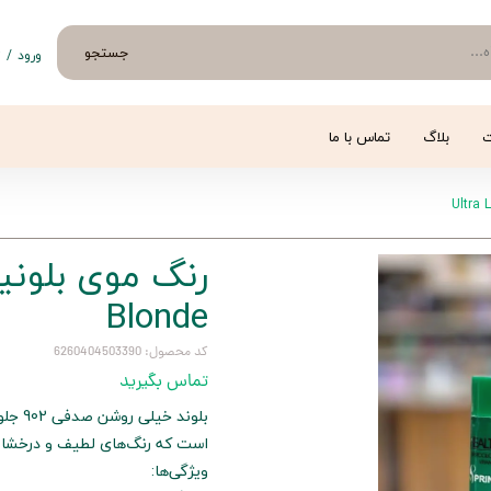
جستجو
ورود
/
ث
حساب 
تغییر
ت
بلاگ
تماس با ما
سفار
خروج 
Blonde
کد محصول: 6260404503390
تماس بگیرید
بلوند 
است که رنگ‌های لطیف و درخشان
ویژگی‌ها: