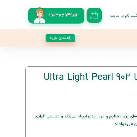
بت نام در سایت
09038694951
۰
کاربری من
 گذر واژه
راهنمای خرید
شات
از حساب کاربری
رنگ موی بلونیا 902 Ultra Light Pearl
خیلی روشن صدفی 902 جلوه‌ای براق، ملایم و مرواریدی ایجاد می‌کند و مناسب افرادی
 می‌خواهند.