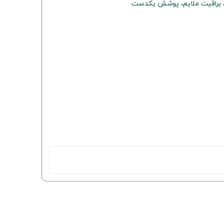
، براقیت ملایم، پوشش یکدست