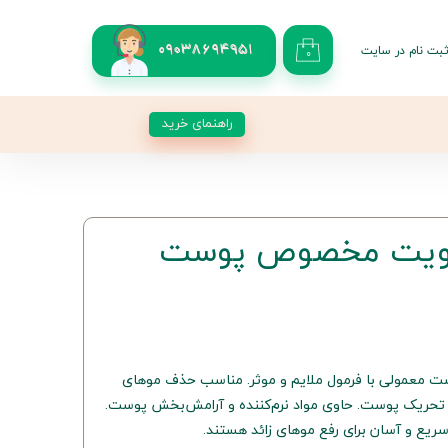
بت نام در سایت
09038694951
۰
کاربری من
 گذر واژه
راهنمای خرید
شات
از حساب کاربری
ن ویت مخصوص پوست
 معمولی با فرمول ملایم و موثر. مناسب حذف موهای
 تحریک پوست. حاوی مواد نرم‌کننده و آرامش‌بخش پوست.
ریع و آسان برای رفع موهای زائد هستند.