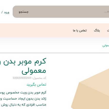
جستجو
ورود
/
ث
حساب 
تغییر
ت
بلاگ
تماس با ما
سفار
مولی
خروج 
کرم موبر بد
معمولی
کد محصول: 5000309002601
تماس بگیرید
کرم موبر بدن ویت مخصوص پوست
زائد بدن بدون ایجاد حساسیت و
مناسب افرادی که به دنبال روش س