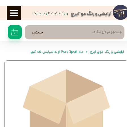
حساب کاربری من
ورود
/
ثبت نام در سایت
آرایشی و رنگ مو 'ایرج
تغییر گذر واژه
جستجو
۰
سفارشات
خروج از حساب کاربری
آرایشی و رنگ موی ایرج
مام Pure Sport اولداسپایس 85 گرم