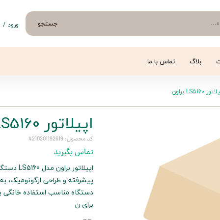
جستجو
ورود
/
ث
حساب 
تغییر
ت
بلاگ
تماس با ما
سفار
تور LS5160 براون
خروج 
اپیلاتور LS5160 براون
کد محصول: 4210201192619
تماس بگیرید
اپیلاتور 
پیشرفته و طراحی ارگونومیک، به را
دستگاه مناسب استفاده خانگی بو
برای ن