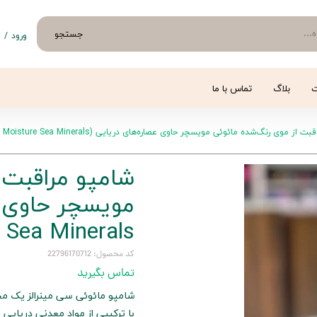
جستجو
ورود
/
ث
حساب 
تغییر
ت
بلاگ
تماس با ما
سفار
از موی رنگ‌شده مائوئی مویسچر حاوی عصاره‌های دریایی (Maui Moisture Sea Minerals)
خروج 
شامپو مراقبت 
 Sea Minerals)
کد محصول: 22796170712
تماس بگیرید
شامپو مائوئی سی مینرالز یک م
با ترکیبی از مواد معدنی دریایی 