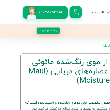
بت نام در سایت
09038694951
۰
کاربری من
 گذر واژه
راهنمای خرید
شات
از حساب کاربری
از موی رنگ‌شده مائوئی
مویسچر حاوی عصاره‌های دریایی (Maui
Moisture
حصول تخصصی برای موهای رنگ‌شده و آسیب‌دیده است که
و جلبک‌ها به ترمیم و احیای ساقه مو کمک می‌کند. این