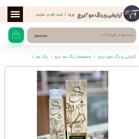
حساب کاربری من
ورود
/
ثبت نام در سایت
آرایشی و رنگ مو 'ایرج
تغییر گذر واژه
جستجو
۰
سفارشات
خروج از حساب کاربری
آرایشی و رنگ موی ایرج
محصولات رنگ مو، ابرو
رنگ مو
سلوم پلاس
رنگ موی .31