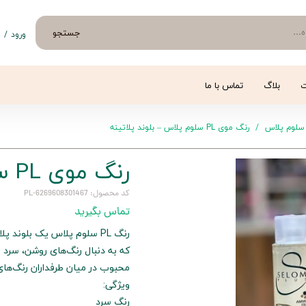
جستجو
ورود
/
ث
حساب 
تغییر
ت
بلاگ
تماس با ما
سفار
سلوم پلاس
رنگ موی PL سلوم پلاس – بلوند پلاتینه
خروج 
رنگ موی PL سلوم پلاس – بلوند پلاتینه
کد محصول: 6269608301467-PL
تماس بگیرید
رنگ PL سلوم پلاس یک بلوند
که به دنبال رنگ‌های روشن، سرد 
محبوب در میان طرفداران رنگ‌ها
ویژگی:
رنگ سرد