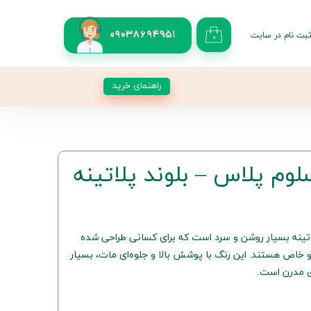
بت نام در سایت
09038694951
۰
کاربری من
 گذر واژه
راهنمای خرید
شات
از حساب کاربری
 پلاتینه بسیار روشن و سرد است که برای کسانی طراحی شده
و خاص هستند. این رنگ با پوشش بالا و جلوه‌ای مات، بسیار
ی مدرن است.