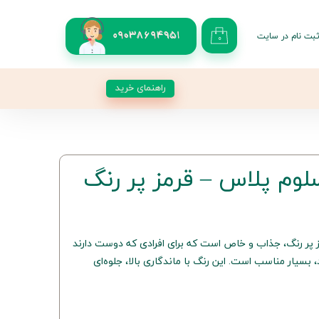
بت نام در سایت
09038694951
۰
کاربری من
 گذر واژه
راهنمای خرید
شات
از حساب کاربری
قرمز پر رنگ، جذاب و خاص است که برای افرادی که دوست دارند
سیار مناسب است. این رنگ با ماندگاری بالا، جلوه‌ای