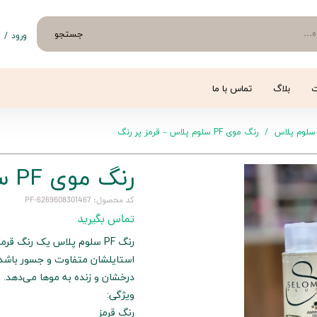
جستجو
ورود
/
ث
حساب 
تغییر
ت
بلاگ
تماس با ما
سفار
سلوم پلاس
رنگ موی PF سلوم پلاس – قرمز پر رنگ
خروج 
رنگ موی PF سلوم پلاس – قرمز پر رنگ
کد محصول: 6269608301467-PF
تماس بگیرید
رنگ PF سلوم پلاس یک رنگ 
استایلشان متفاوت و جسور باشد، ب
درخشان و زنده به موها می‌دهد.
ویژگی:
رنگ قرمز