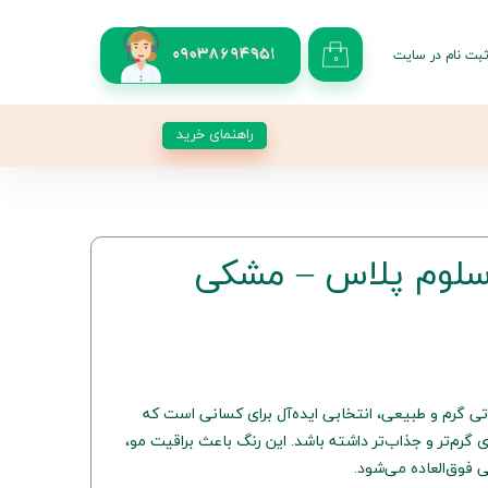
بت نام در سایت
09038694951
۰
کاربری من
 گذر واژه
راهنمای خرید
شات
از حساب کاربری
گ موی 920 سلوم پلاس – مشکی
 شکلاتی گرم و طبیعی، انتخابی ایده‌آل برای کسانی است که
گرم‌تر و جذاب‌تر داشته باشد. این رنگ باعث براقیت مو،
فوق‌العاده می‌شود.