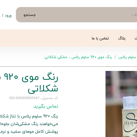
جستجو
ورود
/
ث
حساب 
تغییر
ت
بلاگ
تماس با ما
سفار
سلوم پلاس
رنگ موی 920 سلوم پلاس – مشکی شکلاتی
خروج 
رن
شکلاتی
کد محصول: 6269608301467-920
تماس بگیرید
رنگ 920 سلوم پلاس با تناژ
می‌خواهند رنگ مشکی‌شان جلوه‌ای 
پوشش کامل موهای سفید و نرمی 