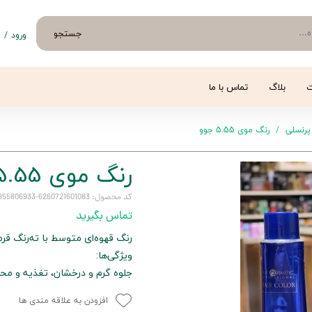
جستجو
ورود
/
ث
حساب 
تغییر
ت
بلاگ
تماس با ما
سفار
پرنسلی
رنگ موی 5.55 جوو
خروج 
رنگ موی 5.55 جوو
کد محصول: 6260721601083-6260955806933-6262364901599-5/55
تماس بگیرید
رنگ قهوه‌ای متوسط با ته‌رنگ قرم
ویژگی‌ها:
جلوه گرم و درخشان، تغذیه و م
افزودن به علاقه مندی ها