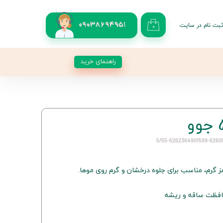
بت نام در سایت
09038694951
۰
کاربری من
 گذر واژه
راهنمای خرید
شات
از حساب کاربری
ز گرم، مناسب برای جلوه درخشان و گرم روی موها.
حافظت ساقه و ریشه