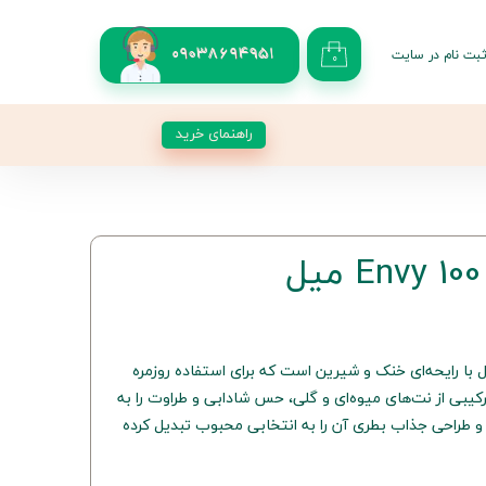
بت نام در سایت
09038694951
۰
کاربری من
 گذر واژه
راهنمای خرید
شات
از حساب کاربری
En عطری متعادل با رایحه‌ای خنک و شیرین است که برای استفاده روزمره
کیبی از نت‌های میوه‌ای و گلی، حس شادابی و طراوت را به
 طراحی جذاب بطری آن را به انتخابی محبوب تبدیل کرده