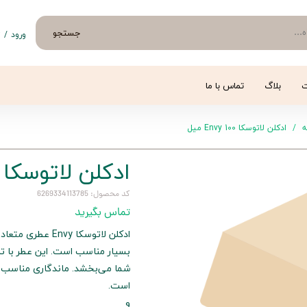
جستجو
ورود
/
ث
حساب 
تغییر
ت
بلاگ
تماس با ما
سفار
ه
ادکلن لاتوسکا Envy 100 میل
خروج 
ادکلن لاتوسکا Envy 100 میل
کد محصول: 6269334113785
تماس بگیرید
ادکلن لاتوسکا vy
بسیار مناسب است. این عطر با تر
شما می‌بخشد. ماندگاری مناسب و
است.
و