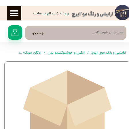
حساب کاربری من
ورود
/
ثبت نام در سایت
آرایشی و رنگ مو 'ایرج
تغییر گذر واژه
جستجو
۰
سفارشات
خروج از حساب کاربری
آرایشی و رنگ موی ایرج
ادکلن و خوشبوکننده بدن
ادکلن مردانه
ادکلن luxury aqa zeen 50 میل