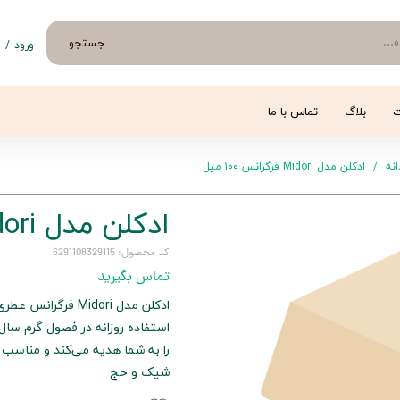
جستجو
ورود
/
ث
حساب 
تغییر
ت
بلاگ
تماس با ما
سفار
نه
ادکلن مدل Midori فرگرانس ۱۰۰ میل
خروج 
ادکلن مدل Midori فرگرانس ۱۰۰ میل
کد محصول: 6291108329115
تماس بگیرید
ادکلن مدل Midori 
استفاده روزانه در فصول گرم سال
را به شما هدیه می‌کند و مناسب 
شیک و حج