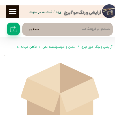
حساب کاربری من
ورود
/
ثبت نام در سایت
آرایشی و رنگ مو 'ایرج
تغییر گذر واژه
جستجو
۰
سفارشات
خروج از حساب کاربری
آرایشی و رنگ موی ایرج
ادکلن و خوشبوکننده بدن
ادکلن مردانه
ادکلن مردانه Invectus اسک