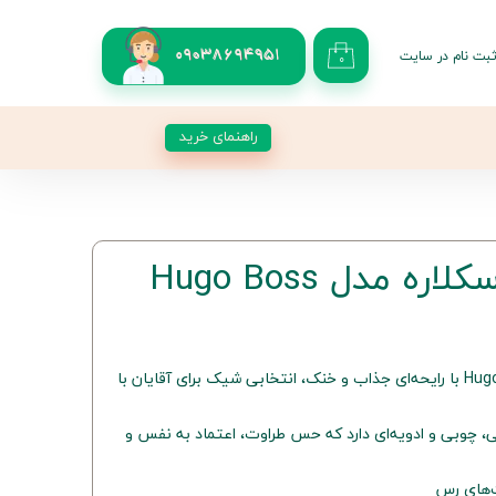
بت نام در سایت
09038694951
۰
کاربری من
 گذر واژه
راهنمای خرید
شات
از حساب کاربری
ه مدل Hugo Boss
ادکلن مردانه اسکلاره مدل Hugo Boss با رایحه‌ای جذاب و خنک، انتخابی شیک برای آقایان با
ی، چوبی و ادویه‌ای دارد که حس طراوت، اعتماد به نفس و
‌های رس