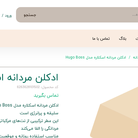
جستجو
ورود
/
ث
حساب 
تغییر
ت
بلاگ
تماس با ما
سفار
نه
ادکلن مردانه اسکلاره مدل Hugo Boss
خروج 
ادکلن مردانه اسکلار
کد محصول: 6263628101502
تماس بگیرید
سلیقه و پرانرژی است
این عطر ترکیبی از نت‌های مرکبات
مردانگی را القا می‌کند
مناسب استفاده روزانه و موقعیت