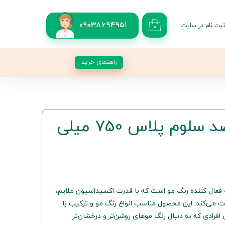
بت نام در سایت
09038694951
۰
کاربری من
 گذر واژه
راهنمای خرید
شات
از حساب کاربری
اکسیدان 9 درصد سلوم پلاس 750 میلی
اس یک فعال کننده رنگ مو است که با قدرت اکسیداسیون ملایم،
ت می‌کند. این محصول مناسب انواع رنگ مو و ترکیب با
 افرادی که به دنبال رنگ‌ موهای روشن‌تر و درخشان‌تر