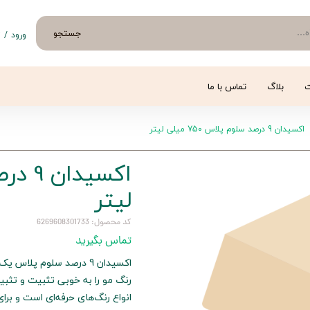
جستجو
ورود
/
ث
حساب 
تغییر
ت
بلاگ
تماس با ما
سفار
اکسیدان 9 درصد سلوم پلاس 750 میلی لیتر
خروج 
لیتر
کد محصول: 6269608301733
تماس بگیرید
اکسیدان 9 درصد سلوم پل
رنگ مو را به خوبی تثبیت و تثبی
انواع رنگ‌های حرفه‌ای است و برای