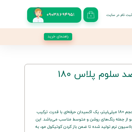
بت نام در سایت
09038694951
۰
کاربری من
 گذر واژه
راهنمای خرید
شات
از حساب کاربری
اکسیدان 6 درصد سلوم پلاس 180
اکسیدان 6 درصد سلوم پلاس با حجم 180 میلی‌لیتر، یک اکسیدان حرفه‌ای با قدرت ترکیب
و از جمله رنگ‌های روشن و متوسط مناسب می‌باشد. این
سیون نرم تولید شده تا ضمن باز کردن کوتیکول مو، به