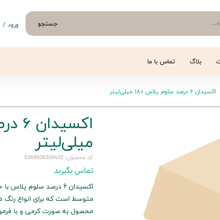
جستجو
ورود
/
ث
حساب 
تغییر
ت
بلاگ
تماس با ما
سفار
اکسیدان 6 درصد سلوم پلاس 180 میلی‌لیتر
خروج 
میلی‌لیتر
کد محصول: 6269608300422
تماس بگیرید
متوسط است که برای انواع رنگ م
محصول به صورت کرمی و با فرمولا