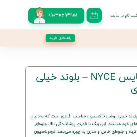
بت نام در سایت
09038694951
۰
کاربری من
 گذر واژه
راهنمای خرید
شات
از حساب کاربری
رنگ موی 11.1 نایس NYCE – بلوند خیلی
ی
یس شماره 11.1 با تناژ بلوند خیلی روشن خاکستری، مناسب افرادی است که به‌دنبال
ی خود هستند. این رنگ با قدرت پوشانندگی بالا، جلوه‌ای
رده و جلوه‌ای خاص و مدرن به چهره می‌دهد. فرمولاسیون