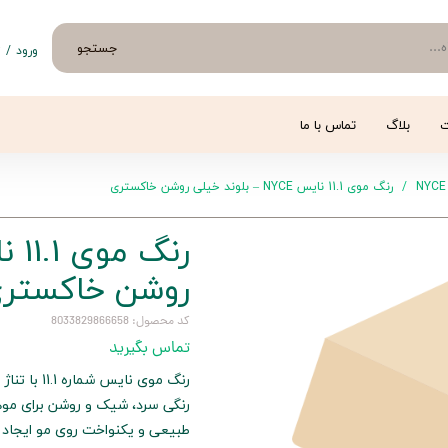
جستجو
ورود
/
ث
حساب 
تغییر
ت
بلاگ
تماس با ما
سفار
NYCE
رنگ موی 11.1 نایس NYCE – بلوند خیلی روشن خاکستری
خروج 
روشن خاکستر
کد محصول: 8033829866658
تماس بگیرید
رنگ موی نا
رنگی سرد، شیک و روشن برای موها
طبیعی و یکنواخت روی مو ایجاد ک