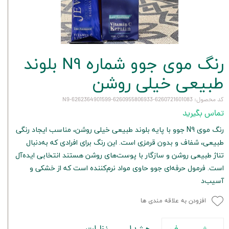
رنگ موی جوو شماره N9 بلوند
طبیعی خیلی روشن
کد محصول: 6260721601083-6260955806933-6262364901599-N9
تماس بگیرید
رنگ موی N9 جوو با پایه بلوند طبیعی خیلی روشن، مناسب ایجاد رنگی
طبیعی، شفاف و بدون قرمزی است. این رنگ برای افرادی که به‌دنبال
تناژ طبیعی روشن و سازگار با پوست‌های روشن هستند انتخابی ایده‌آل
است. فرمول حرفه‌ای جوو حاوی مواد نرم‌کننده است که از خشکی و
آسیب‌د
افزودن به علاقه مندی ها