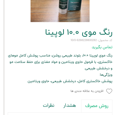
رنگ موی 10.0 لوپینا
کد محصول: 6268228800282-10/0
تماس بگیرید
رنگ موی لوپینا 10.0، بلوند طبیعی روشن، مناسب پوشش کامل موهای
خاکستری، با فرمول حاوی ویتامین و مواد مغذی برای حفظ سلامت مو
و درخشش طبیعی.
ویژگی‌ها:
پوشش خاکستری کامل، درخشش طبیعی، حاوی ویتامین
افزودن به علاقه مندی ها
هشدار
نظرات
روش مصرف