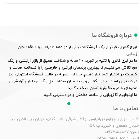
درباره فروشگاه ما
ایرج گالری
، فراتر از یک فروشگاه؛ بیش از دو دهه همراهی با علاقه‌مندان
زیبایی.
ما در ایرج گالری با تکیه بر تجربه ۲۰ ساله و شناخت عمیق از بازار آرایشی و رنگ
مو، تلاش می‌کنیــم تا بهترین برندهای ایرانـی و خارجــی را با ضـمانت اصالت و
کیفیت در اختیار شما قرار دهیم. حالا این تجربه در قالب فروشگاه اینترنتی نیز
در دسترس است؛ جایی که می‌توانید میان صدها مدل رنگ مو، لوازم آرایشی و
عطرهای خاص، دقیق و آسان انتخاب کنید.
ما اینجاییم تا زیبایی را ساده، مطمئن و در دسترس کنیم.
تماس با ما
درس: تهران- چهارم تهرانپارس- وفادار شرقی لاین کندرو اتوبان زین الدین- بین
یابان مظفری و خیری. پ 958
لفن: 02177050827
یمیل: info@irajgallery.ir