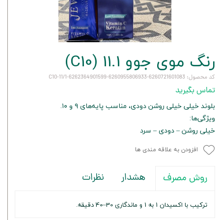
رنگ موی جوو 11.1 (C10)
کد محصول: 6260721601083-6260955806933-6262364901599-C10-11/1
تماس بگیرید
بلوند خیلی خیلی روشن دودی، مناسب پایه‌های ۹ و ۱۰.
ویژگی‌ها:
خیلی روشن – دودی – سرد
افزودن به علاقه مندی ها
هشدار
نظرات
روش مصرف
ترکیب با اکسیدان 1 به 1 و ماندگاری 30–40 دقیقه.