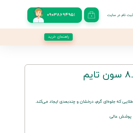
بت نام در سایت
09038694951
۰
کاربری من
 گذر واژه
راهنمای خرید
شات
از حساب کاربری
لایی که جلوه‌ای گرم، درخشان و چندبعدی ایجاد می‌کند.
، پوشش عالی