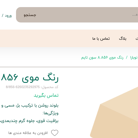
جستجو
ورود
/
ث
حساب 
تغییر
ت
بلاگ
تماس با ما
سفار
نوبارا
رنگ موی 8.856 سون تایم
خروج 
رنگ موی 8.856 سون تایم
کد محصول: 6260235292975-8/856
تماس بگیرید
بلوند روشن با ترکیب بژ، مسی و ط
ویژگی‌ها:
براقیت قوی، جلوه گرم چندبعدی
افزودن به علاقه مندی ها