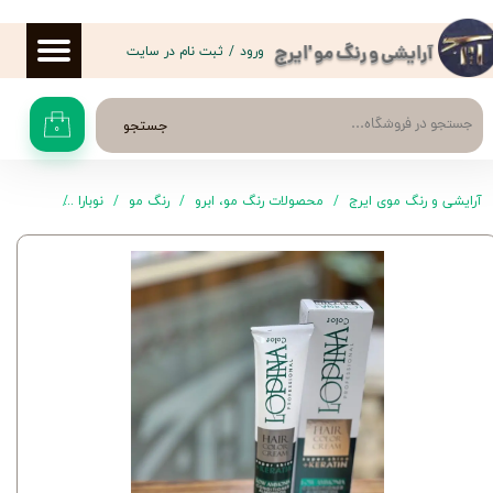
حساب کاربری من
ورود
/
ثبت نام در سایت
آرایشی و رنگ مو 'ایرج
تغییر گذر واژه
جستجو
۰
سفارشات
خروج از حساب کاربری
آرایشی و رنگ موی ایرج
محصولات رنگ مو، ابرو
رنگ مو
نوبارا
رنگ موی 12.017 لوپینا