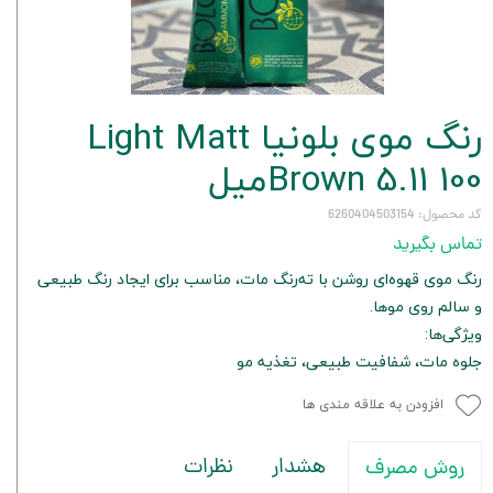
رنگ موی بلونیا Light Matt
Brown 5.11 100میل
کد محصول: 6260404503154
تماس بگیرید
رنگ موی قهوه‌ای روشن با ته‌رنگ مات، مناسب برای ایجاد رنگ طبیعی
و سالم روی موها.
ویژگی‌ها:
جلوه مات، شفافیت طبیعی، تغذیه مو
افزودن به علاقه مندی ها
هشدار
نظرات
روش مصرف