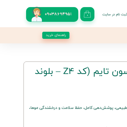
بت نام در سایت
09038694951
۰
کاربری من
 گذر واژه
راهنمای خرید
شات
از حساب کاربری
رنگ موی Z4 سون تایم (کد Z4 – بلوند
وند روشن طبیعی، پوشش‌دهی کامل، حفظ سلامت و درخشندگی موها،