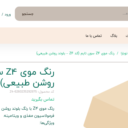
جستجو
ورود
/
ث
حساب 
تغییر
ت
بلاگ
تماس با ما
سفار
نوبارا
رنگ موی Z4 سون تایم (کد Z4 – بلوند روشن طبیعی)
خروج 
روشن طبیعی)
کد محصول: 6260235292975-Z4
تماس بگیرید
رنگ موی Z4 با رنگ بل
فرمولاسیون مغذی و ویتامینه.
ویژگی‌ها: