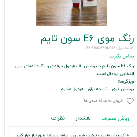
رنگ موی E6 سون تایم
کد محصول: 6260235292975-E6
تماس بگیرید
رنگ E6 سون تایم با پوشش بالا، فرمول حرفه‌ای و رنگ‌دانه‌های غنی
انتخابی ایده‌آل است.
ویژگی‌ها:
پوشش قوی – نتیجه براق – فرمول مقاوم
افزودن به علاقه مندی ها
هشدار
نظرات
روش مصرف
با اکسیدان مناسب ترکیب شود. روی ساقه و ریشه طبق نیاز قرار گیرد.