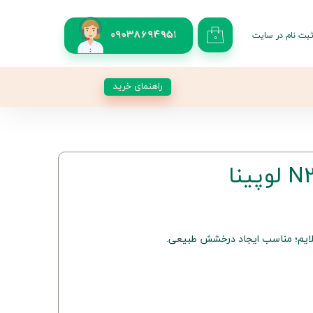
بت نام در سایت
09038694951
۰
کاربری من
 گذر واژه
راهنمای خرید
شات
از حساب کاربری
ملایم؛ مناسب ایجاد درخشش طبیعی.