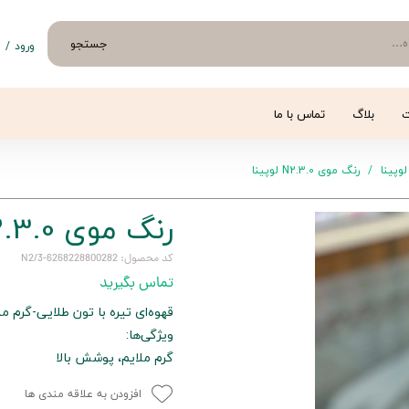
جستجو
ورود
/
ث
حساب 
تغییر
ت
بلاگ
تماس با ما
سفار
لوپینا
رنگ موی N2.3.0 لوپینا
خروج 
رنگ موی N2.3.0 لوپینا
کد محصول: 6268228800282-N2/3
تماس بگیرید
قهوه‌ای تیره با تون طلایی-گرم 
ویژگی‌ها:
گرم ملایم، پوشش بالا
افزودن به علاقه مندی ها