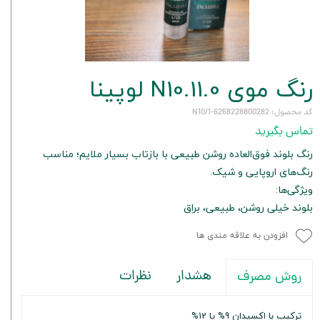
رنگ موی N10.11.0 لوپینا
کد محصول: 6268228800282-N10/1
تماس بگیرید
رنگ بلوند فوق‌العاده روشن طبیعی با بازتاب بسیار ملایم؛ مناسب
رنگ‌های اروپایی و شیک.
ویژگی‌ها:
بلوند خیلی روشن، طبیعی، براق
افزودن به علاقه مندی ها
هشدار
نظرات
روش مصرف
ترکیب با اکسیدان 9% یا 12%