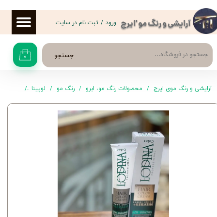
حساب کاربری من
ورود
/
ثبت نام در سایت
آرایشی و رنگ مو 'ایرج
تغییر گذر واژه
جستجو
۰
سفارشات
خروج از حساب کاربری
آرایشی و رنگ موی ایرج
محصولات رنگ مو، ابرو
رنگ مو
لوپینا
رنگ موی N10.11.0 لوپ