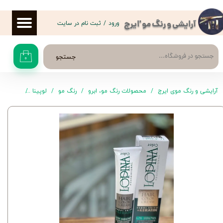
حساب کاربری من
ورود
/
ثبت نام در سایت
آرایشی و رنگ مو 'ایرج
تغییر گذر واژه
جستجو
۰
سفارشات
خروج از حساب کاربری
آرایشی و رنگ موی ایرج
محصولات رنگ مو، ابرو
رنگ مو
لوپینا
رنگ موی N1 لوپی