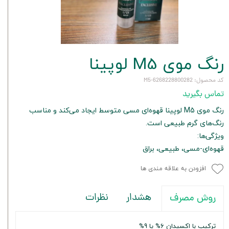
رنگ موی M5 لوپینا
کد محصول: 6268228800282-M5
تماس بگیرید
رنگ موی M5 لوپینا قهوه‌ای مسی متوسط ایجاد می‌کند و مناسب
رنگ‌های گرم طبیعی است.
ویژگی‌ها:
قهوه‌ای-مسی، طبیعی، براق
افزودن به علاقه مندی ها
هشدار
نظرات
روش مصرف
ترکیب با اکسیدان 6% یا 9%