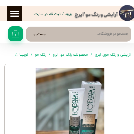
حساب کاربری من
ورود
/
ثبت نام در سایت
آرایشی و رنگ مو 'ایرج
تغییر گذر واژه
جستجو
۰
سفارشات
خروج از حساب کاربری
آرایشی و رنگ موی ایرج
محصولات رنگ مو، ابرو
رنگ مو
لوپینا
رنگ موی M5 لوپی