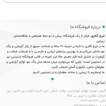
درباره فروشگاه ما
ایرج گالری
، فراتر از یک فروشگاه؛ بیش از دو دهه همراهی با علاقه‌مندان
زیبایی.
ما در ایرج گالری با تکیه بر تجربه ۲۰ ساله و شناخت عمیق از بازار آرایشی و رنگ
مو، تلاش می‌کنیــم تا بهترین برندهای ایرانـی و خارجــی را با ضـمانت اصالت و
کیفیت در اختیار شما قرار دهیم. حالا این تجربه در قالب فروشگاه اینترنتی نیز
در دسترس است؛ جایی که می‌توانید میان صدها مدل رنگ مو، لوازم آرایشی و
عطرهای خاص، دقیق و آسان انتخاب کنید.
ما اینجاییم تا زیبایی را ساده، مطمئن و در دسترس کنیم.
تماس با ما
درس: تهران- چهارم تهرانپارس- وفادار شرقی لاین کندرو اتوبان زین الدین- بین
یابان مظفری و خیری. پ 958
لفن: 02177050827
یمیل: info@irajgallery.ir