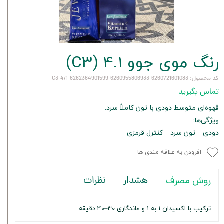
رنگ موی جوو 4.1 (C3)
کد محصول: 6260721601083-6260955806933-6262364901599-C3-4/1
تماس بگیرید
قهوه‌ای متوسط دودی با تون کاملاً سرد.
ویژگی‌ها:
دودی – تون سرد – کنترل قرمزی
افزودن به علاقه مندی ها
هشدار
نظرات
روش مصرف
ترکیب با اکسیدان 1 به 1 و ماندگاری 30–40 دقیقه.