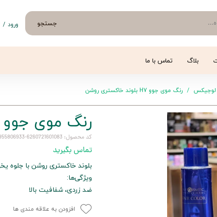
جستجو
ورود
/
ث
حساب 
تغییر
ت
بلاگ
تماس با ما
سفار
لوجیکس
رنگ موی جوو H7 بلوند خاکستری روشن
خروج 
رنگ موی جوو H7 بلوند خاکستری روشن
کد محصول: 6260721601083-6260955806933-6262364901599-H7
تماس بگیرید
بلوند خاکستری روشن با جلوه یخی 
ویژگی‌ها:
ضد زردی، شفافیت بالا
افزودن به علاقه مندی ها