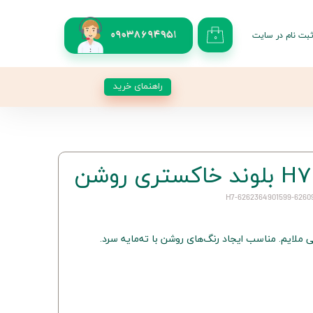
بت نام در سایت
09038694951
۰
کاربری من
 گذر واژه
راهنمای خرید
شات
از حساب کاربری
ملایم. مناسب ایجاد رنگ‌های روشن با ته‌مایه سرد.