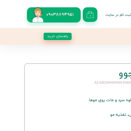
بت نام در سایت
09038694951
۰
کاربری من
 گذر واژه
راهنمای خرید
شات
از حساب کاربری
وه سرد و مات روی موها.
، تغذیه مو