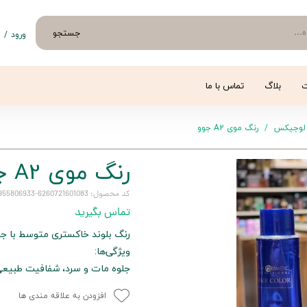
جستجو
ورود
/
ث
حساب 
تغییر
ت
بلاگ
تماس با ما
سفار
لوجیکس
رنگ موی A2 جوو
خروج 
رنگ موی A2 جوو
کد محصول: 6260721601083-6260955806933-6262364901599-A2
تماس بگیرید
رنگ بلوند خاکستری متوسط با جل
ویژگی‌ها:
جلوه مات و سرد، شفافیت طبیعی
افزودن به علاقه مندی ها