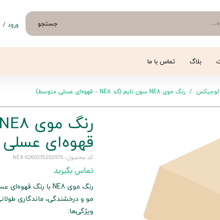
جستجو
ورود
/
ث
حساب 
تغییر
ت
بلاگ
تماس با ما
سفار
لوجیکس
رنگ موی NE8 سون تایم (کد NE8 – قهوه‌ای عسلی متوسط)
خروج 
قهوه‌ای عسلی
کد محصول: 6260235292975-NE8
تماس بگیرید
رنگ موی NE8 با رنگ
مو و درخشندگی، ماندگاری طولانی
ویژگی‌ها: