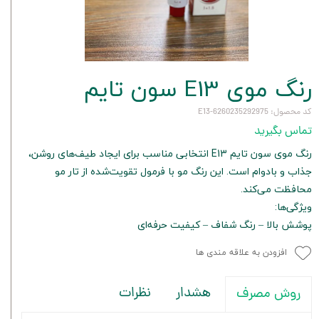
رنگ موی E13 سون تایم
کد محصول: 6260235292975-E13
تماس بگیرید
رنگ موی سون تایم E13 انتخابی مناسب برای ایجاد طیف‌های روشن،
جذاب و بادوام است. این رنگ مو با فرمول تقویت‌شده از تار مو
محافظت می‌کند.
ویژگی‌ها:
پوشش بالا – رنگ شفاف – کیفیت حرفه‌ای
افزودن به علاقه مندی ها
هشدار
نظرات
روش مصرف