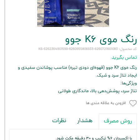
رنگ موی K6 جوو
کد محصول: 6260721601083-6260955806933-6262364901599-K6
تماس بگیرید
رنگ موی K6 جوو (قهوه‌ای دودی تیره) مناسب پوشاندن سفیدی و
ایجاد تناژ سرد و شیک.
ویژگی‌ها:
تناژ سرد، پوشش‌دهی بالا، ماندگاری طولانی
افزودن به علاقه مندی ها
هشدار
نظرات
روش مصرف
با اکسیدان 6% ترکیب و 30 دقیقه مکث شود.