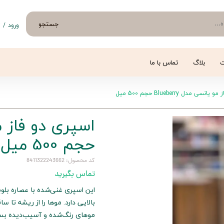
جستجو
ورود
/
ث
حساب 
تغییر
ت
بلاگ
تماس با ما
سفار
سی مدل Blueberry حجم 500 میل
خروج 
حجم 500 میل
کد محصول: 8411322243662
تماس بگیرید
این اسپری غنی‌شده با عصاره بلو
بالایی دارد. موها را از ریشه تا 
موهای رنگ‌شده و آسیب‌دیده بسیا