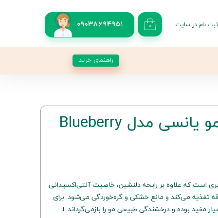
بت نام در سایت
09038694951
۰
کاربری من
 گذر واژه
راهنمای خرید
شات
از حساب کاربری
اسپری دو فاز مو یانسی مدل Blueberry
بری است که علاوه بر رایحه دلنشین، خاصیت آنتی‌اکسیدانی
ساقه تغذیه می‌کند و مانع خشکی و گره‌خوردگی می‌شود. برای
ر مفید بوده و درخشندگی طبیعی مو را بازمی‌گرداند. ا