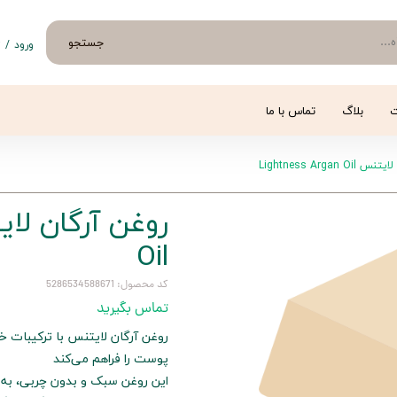
جستجو
ورود
/
ث
حساب 
تغییر
ت
بلاگ
تماس با ما
سفار
Lightness Argan 
خروج 
Oil
کد محصول: 5286534588671
تماس بگیرید
پوست را فراهم می‌کند
این روغن سبک و بدون چربی، به 