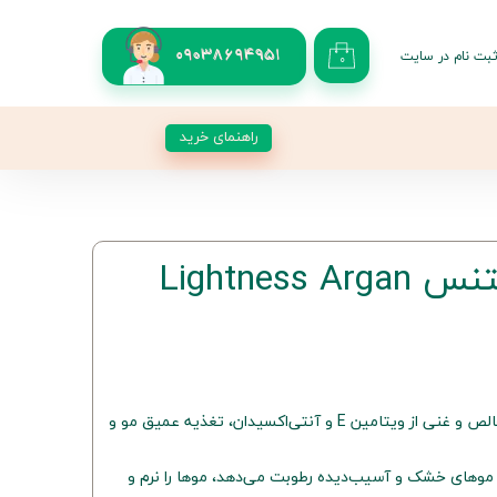
بت نام در سایت
09038694951
۰
کاربری من
 گذر واژه
راهنمای خرید
شات
از حساب کاربری
روغن آرگان لایتنس Lightness Argan
روغن آرگان لایتنس با ترکیبات خالص و غنی از ویتامین E و آنتی‌اکسیدان، تغذیه عمیق مو و
موهای خشک و آسیب‌دیده رطوبت می‌دهد، موها را نرم و