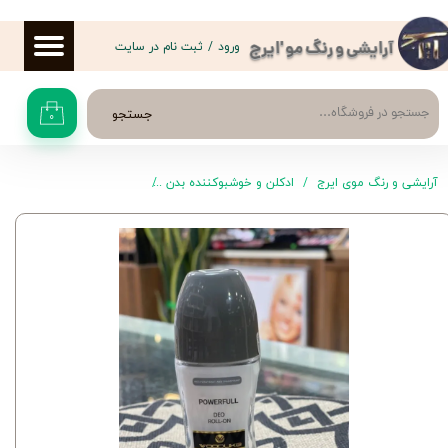
حساب کاربری من
ورود
/
ثبت نام در سایت
آرایشی و رنگ مو 'ایرج
تغییر گذر واژه
جستجو
۰
سفارشات
خروج از حساب کاربری
آرایشی و رنگ موی ایرج
ادکلن و خوشبوکننده بدن
رول ضد تعریق و مام زنانه