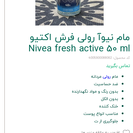
مام نیوآ رولی فرش اکتیو
Nivea fresh active 50 ml
کد محصول: 4005900088062
تماس بگیرید
مام
رولی
مردانه
ضد حساسیت
بدون رنگ و مواد نگهدارنده
بدون الکل
خنک کننده
مناسب انواع پوست
جلوگیری از ت
افزودن به علاقه مندی ها