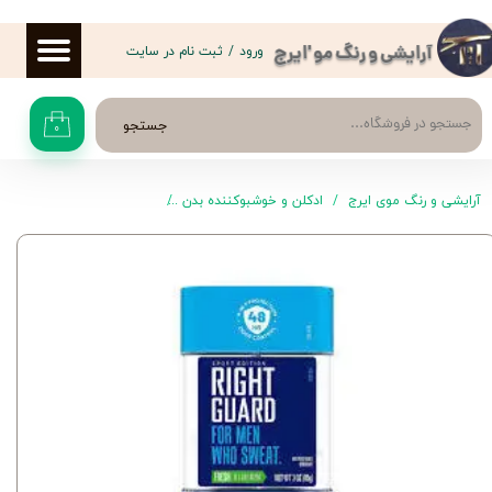
حساب کاربری من
ورود
/
ثبت نام در سایت
آرایشی و رنگ مو 'ایرج
تغییر گذر واژه
جستجو
۰
سفارشات
خروج از حساب کاربری
آرایشی و رنگ موی ایرج
ادکلن و خوشبوکننده بدن
رول ضد تعریق و مام مردانه