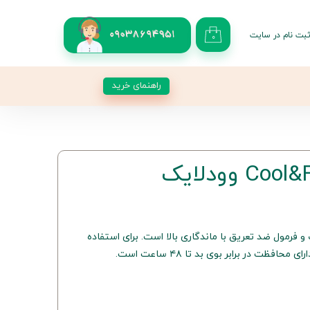
بت نام در سایت
09038694951
۰
کاربری من
 گذر واژه
راهنمای خرید
شات
از حساب کاربری
 فرمول ضد تعریق با ماندگاری بالا است. برای استفاده
افظت در برابر بوی بد تا ۴۸ ساعت است.