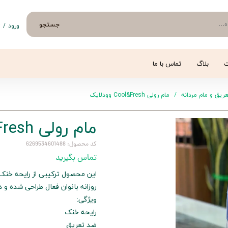
جستجو
ورود
/
ث
حساب 
تغییر
ت
بلاگ
تماس با ما
سفار
ریق و مام مردانه
مام رولی Cool&Fresh وودلایک
خروج 
مام رولی Cool&Fresh وودلایک
کد محصول: 6269534601488
تماس بگیرید
این محصول ترکیبی از رایحه خنک و
روزانه بانوان فعال طراحی شده و دارای مح
ویژگی:
رایحه خنک
ضد تعریق