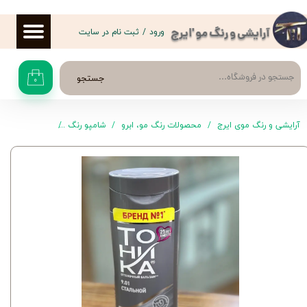
حساب کاربری من
ورود
/
ثبت نام در سایت
آرایشی و رنگ مو 'ایرج
تغییر گذر واژه
جستجو
۰
سفارشات
خروج از حساب کاربری
آرایشی و رنگ موی ایرج
محصولات رنگ مو، ابرو
شامپو رنگ
شامپو رنگ 9.01 تونیکا TONIKA Hair Color 9.01