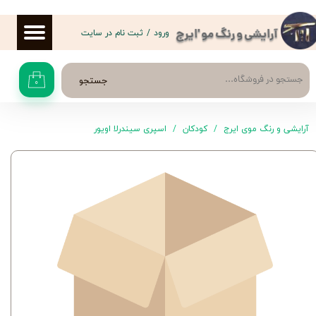
حساب کاربری من
ورود
/
ثبت نام در سایت
آرایشی و رنگ مو 'ایرج
تغییر گذر واژه
جستجو
۰
سفارشات
خروج از حساب کاربری
آرایشی و رنگ موی ایرج
کودکان
اسپری سیندرلا اويور